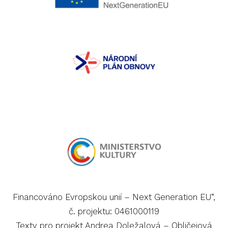
Financováno Evropskou unií – Next Generation EU“,
č. projektu: 0461000119
Texty pro projekt Andrea Doležalová – Obličejová