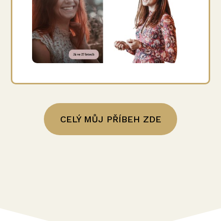
CELÝ MŮJ PŘÍBEH ZDE